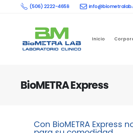
(506) 2222-4658
info@biometralab
Inicio
Corpor
BioMETRA Express
Con BioMETRA Express n
para su comodidad.