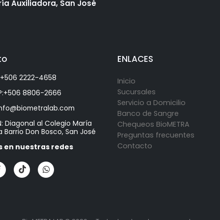
ía Auxiliadora, San José
to
ENLACES
+506 2222-4658
Inicio
Sucursales
:
+506 8806-2666
Servicio a Domicilio
info@biometralab.com
Banco de Sangre
: Diagonal al Colegio María
Chequeos BioMETRA
a Barrio Don Bosco, San José
Preguntas frecuentes
Contacto
 en nuestras redes